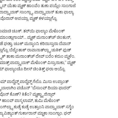
ರ್ಯಾಬ್ ಯೆತಾ ಮ್ಹಣ್ ಹಾಂವೆಂ ತುಕಾ ಪಯ್ಲೆಂ ಸಾಂಗಾಜೆ
ಾದ್ರ್ಯಾಬಾಕ್ ಸಾಂಗ್ಲ್ಯಾ. ಪಾದ್ರ್ಯಾಬಾನ್ ತುಕಾ ಫಾಲ್ಯಾ
ೊರಾರ್ ಆಪಯ್ಲಾ. ಮ್ಹಣ್ ಕಳಯ್ಲಾಗ್ಲೊ.
್ಕಾರಾಮಾಚಿ ಚೂಕ್. ತರ್‌ಯಿ ಫಾಲ್ಯಾಂ ಮೆಳೊಂಕ್
ಮಾಂಡ್ಲಾಗಾಯ್… ಮ್ಹಣ್ ಮನಾಂತ್‌ಚ್ ಚಿಂತುನ್,
ಕಡೆ ಘಡ್ತಾ. ಚೂಕ್ ಮನ್ಶಾಂನಿ ಕರಿನಾಸ್ತಾನಾ ದೆವಾನ್
ಲೊ. ಬೆಜ್ಮೆಂತಾಕ್ ರಾವಾನಾತ್‌ಲ್ಲ್ಯಾ ಚುಕಿಕ್ ಫುಡ್
್ಯಾಕ್ ತಾಕಾ ಮನಾಂತ್‌ಚ್ ದೇವ್ ಬರೆಂ ಕರುಂ ಮ್ಹಳೆಂ.
ಮಾತ್ರ್ ಪಾದ್ರ್ಯಾಬಾಕ್ ಮೆಳೊಂಕ್ ವಿಸ್ರಾನಾಕಾ,” ಮ್ಹಣ್
್ ಫಾಲ್ಯಾಂಚೊ ದೀಸ್ ಚಿಂತಿತ್ತ್ ಘರಾ ಆಯ್ಲೊ.
 ಪಾದ್ದೆವ್ನ್ ಪಾದ್ದೆವ್ನ್ ಗೆಲೊ. ಮಿಸಾ ಉಪ್ರಾಂತ್
ದ್ರ್ಯಾಬಾಲಾಗಿಂ ವಚೊನ್ “ಬೆಸಾಂವ್ ದಿಯಾ ಫಾದರ್”
ನ್ ಕೊಣ್? ಕಿತೆಂ? ಮ್ಹಣ್ಚ್ಯಾ ಜಿನ್ಸಾರ್
ರ್ ಹಾಂವ್ ಪಾಸ್ಕಲಾಮ್, ತುಮಿ ಮೆಳೊಂಕ್
‌ಲ್ಲ್ಯಾ ಕುಡ್ಕೆ ಕುಡ್ಕೆ ಉತ್ರಾಂನಿ ಪಾದ್ರ್ಯಾಬಾಕ್ ಸಗ್ಳೆಂ
ುಜ್ಯಾ ವಿಶ್ಯಾಂತ್ ಗುರ್ಕಾರಾನ್ ಮ್ಹಾಕಾ ಸಾಂಗ್ಲಾಂ. ಘರ್