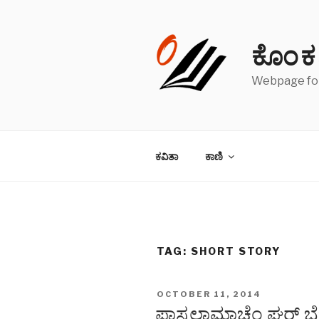
Skip
to
content
ಕೊಂಕ
Webpage for
ಕವಿತಾ
ಕಾಣಿ
TAG: SHORT STORY
POSTED
OCTOBER 11, 2014
ON
ಪಾಸ್ಕಲಾಮಾಚೆಂ ಘರ್ ಬೆಜ