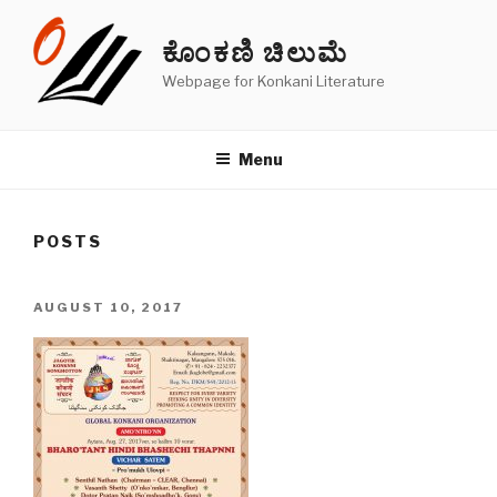
Skip
to
ಕೊಂಕಣಿ ಚಿಲುಮೆ
content
Webpage for Konkani Literature
Menu
POSTS
POSTED
AUGUST 10, 2017
ON