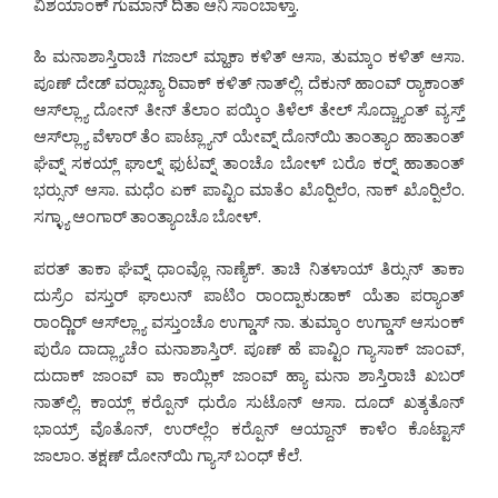
ವಿಶಯಾಂಕ್ ಗುಮಾನ್ ದಿತಾ ಆನಿ ಸಾಂಬಾಳ್ತಾ.
ಹಿ ಮನಾಶಾಸ್ತಿರಾಚಿ ಗಜಾಲ್ ಮ್ಹಾಕಾ ಕಳಿತ್ ಆಸಾ, ತುಮ್ಕಾಂ ಕಳಿತ್ ಆಸಾ.
ಪೂಣ್ ದೇಡ್ ವರ್‍ಸಾಚ್ಯಾ ರಿವಾಕ್ ಕಳಿತ್ ನಾತ್‌ಲ್ಲಿ. ದೆಕುನ್ ಹಾಂವ್ ರ್‍ಯಾಕಾಂತ್
ಆಸ್‌ಲ್ಲ್ಯಾ ದೋನ್ ತೀನ್ ತೆಲಾಂ ಪಯ್ಕಿಂ ತಿಳೆಲ್ ತೇಲ್ ಸೊದ್ಚ್ಯಾಂತ್ ವ್ಯಸ್ತ್
ಆಸ್‌ಲ್ಲ್ಯಾ ವೆಳಾರ್ ತೆಂ ಪಾಟ್ಲ್ಯಾನ್ ಯೇವ್ನ್ ದೊನ್‌ಯಿ ತಾಂತ್ಯಾಂ ಹಾತಾಂತ್
ಘೆವ್ನ್ ಸಕಯ್ಲ್ ಘಾಲ್ನ್ ಫುಟವ್ನ್ ತಾಂಚೊ ಬೋಳ್ ಬರೊ ಕರ್‍ನ್ ಹಾತಾಂತ್
ಭರ್‍ಸುನ್ ಆಸಾ. ಮಧೆಂ ಏಕ್ ಪಾವ್ಟಿಂ ಮಾತೆಂ ಖೊರ್‍ಪಿಲೆಂ, ನಾಕ್ ಖೊರ್‍ಪಿಲೆಂ.
ಸಗ್ಳ್ಯಾ ಆಂಗಾರ್ ತಾಂತ್ಯಾಂಚೊ ಬೋಳ್.
ಪರತ್ ತಾಕಾ ಘೆವ್ನ್ ಧಾಂವ್ಲೊ ನಾಣ್ಯೆಕ್. ತಾಚಿ ನಿತಳಾಯ್ ತಿರ್‍ಸುನ್ ತಾಕಾ
ದುಸ್ರೆಂ ವಸ್ತುರ್ ಘಾಲುನ್ ಪಾಟಿಂ ರಾಂದ್ಪಾಕುಡಾಕ್ ಯೆತಾ ಪರ್‍ಯಾಂತ್
ರಾಂದ್ಣಿರ್ ಆಸ್‌ಲ್ಲ್ಯಾ ವಸ್ತುಂಚೊ ಉಗ್ಡಾಸ್ ನಾ. ತುಮ್ಕಾಂ ಉಗ್ಡಾಸ್ ಆಸುಂಕ್
ಪುರೊ ದಾದ್ಲ್ಯಾಚೆಂ ಮನಾಶಾಸ್ತಿರ್. ಪೂಣ್ ಹೆ ಪಾವ್ಟಿಂ ಗ್ಯಾಸಾಕ್ ಜಾಂವ್,
ದುದಾಕ್ ಜಾಂವ್ ವಾ ಕಾಯ್ಲಿಕ್ ಜಾಂವ್ ಹ್ಯಾ ಮನಾ ಶಾಸ್ತಿರಾಚಿ ಖಬರ್
ನಾತ್‌ಲ್ಲಿ. ಕಾಯ್ಲ್ ಕರ್‍ಪೊನ್ ಧುರೊ ಸುಟೊನ್ ಆಸಾ. ದೂದ್ ಖತ್ಕತೊನ್
ಭಾಯ್ರ್ ವೊತೊನ್, ಉರ್‌ಲ್ಲೆಂ ಕರ್‍ಪೊನ್ ಆಯ್ದಾನ್ ಕಾಳೆಂ ಕೊಟ್ಟಾಸ್
ಜಾಲಾಂ. ತಕ್ಷಣ್ ದೋನ್‌ಯಿ ಗ್ಯಾಸ್ ಬಂಧ್ ಕೆಲೆ.