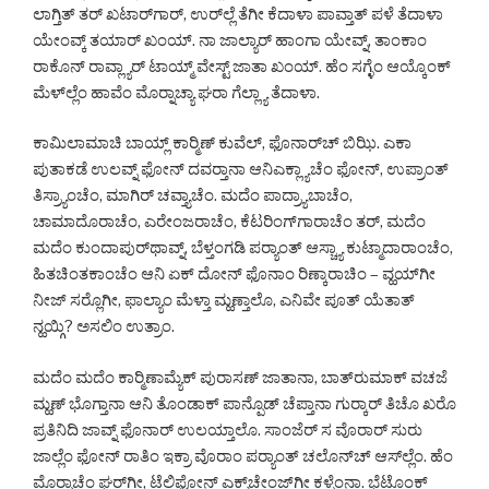
ಲಾಗ್ತಿತ್ ತರ್ ಖಟಾರ್‌ಗಾರ್, ಉರ್‌ಲ್ಲೆ ತೆಗೀ ಕೆದಾಳಾ ಪಾವ್ತಾತ್ ಪಳೆ ತೆದಾಳಾ
ಯೇಂವ್ಕ್ ತಯಾರ್ ಖಂಯ್. ನಾ ಜಾಲ್ಯಾರ್ ಹಾಂಗಾ ಯೇವ್ನ್, ತಾಂಕಾಂ
ರಾಕೊನ್ ರಾವ್ಲ್ಯಾರ್ ಟಾಯ್ಮ್ ವೇಸ್ಟ್ ಜಾತಾ ಖಂಯ್. ಹೆಂ ಸಗ್ಳೆಂ ಆಯ್ಕೊಂಕ್
ಮೆಳ್‌ಲ್ಲೆಂ ಹಾವೆಂ ಮೊರ್‍ನಾಚ್ಯಾ ಘರಾ ಗೆಲ್ಲ್ಯಾ ತೆದಾಳಾ.
ಕಾಮಿಲಾಮಾಚಿ ಬಾಯ್ಲ್ ಕಾರ್‍ಮಿಣ್ ಕುವೆಲ್, ಫೊನಾರ್‌ಚ್ ಬಿಝಿ. ಎಕಾ
ಪುತಾಕಡೆ ಉಲವ್ನ್ ಫೋನ್ ದವರ್‍ತಾನಾ ಆನಿ‌ಎಕ್ಲ್ಯಾಚೆಂ ಫೋನ್, ಉಪ್ರಾಂತ್
ತಿಸ್ರ್ಯಾಂಚೆಂ, ಮಾಗಿರ್ ಚವ್ತ್ಯಾಚೆಂ. ಮದೆಂ ಪಾದ್ರ್ಯಾಬಾಚೆಂ,
ಚಾಮಾದೊರಾಚೆಂ, ಎರೇಂಜರಾಚೆಂ, ಕೆಟರಿಂಗ್‌ಗಾರಾಚೆಂ ತರ್, ಮದೆಂ
ಮದೆಂ ಕುಂದಾಪುರ್‌ಥಾವ್ನ್, ಬೆಳ್ತಂಗಡಿ ಪರ್‍ಯಾಂತ್ ಆಸ್ಚ್ಯಾ ಕುಟ್ಮಾದಾರಾಂಚೆಂ,
ಹಿತಚಿಂತಕಾಂಚೆಂ ಆನಿ ಏಕ್ ದೋನ್ ಫೊನಾಂ ರಿಣ್ಕಾರಾಚಿಂ – ವ್ಹಯ್‌ಗೀ
ನೀಜ್ ಸರ್‍ಲೊಗೀ, ಫಾಲ್ಯಾಂ ಮೆಳ್ತಾ ಮ್ಹಣ್ತಾಲೊ, ಎನಿವೇ ಪೂತ್ ಯೆತಾತ್
ನ್ಹಯ್ಗಿ? ಅಸಲಿಂ ಉತ್ರಾಂ.
ಮದೆಂ ಮದೆಂ ಕಾರ್‍ಮಿಣಾಮ್ಯೆಕ್ ಪುರಾಸಣ್ ಜಾತಾನಾ, ಬಾತ್‌ರುಮಾಕ್ ವಚಜೆ
ಮ್ಹಣ್ ಭೊಗ್ತಾನಾ ಆನಿ ತೊಂಡಾಕ್ ಪಾನ್ಪೊಡ್ ಚೆಪ್ತಾನಾ ಗುರ್‍ಕಾರ್ ತಿಚೊ ಖರೊ
ಪ್ರತಿನಿದಿ ಜಾವ್ನ್ ಫೊನಾರ್ ಉಲಯ್ತಾಲೊ. ಸಾಂಜೆರ್ ಸ ವೊರಾರ್ ಸುರು
ಜಾಲ್ಲೆಂ ಫೋನ್ ರಾತಿಂ ಇಕ್ರಾ ವೊರಾಂ ಪರ್‍ಯಾಂತ್ ಚಲೊನ್‌ಚ್ ಆಸ್‌ಲ್ಲೆಂ. ಹೆಂ
ಮೊರ್‍ನಾಚೆಂ ಘರ್‌ಗೀ, ಟೆಲಿಫೋನ್ ಎಕ್ಸ್‌ಚೇಂಜ್‌ಗೀ ಕಳ್ಳೆಂನಾ. ಭೆಟೊಂಕ್