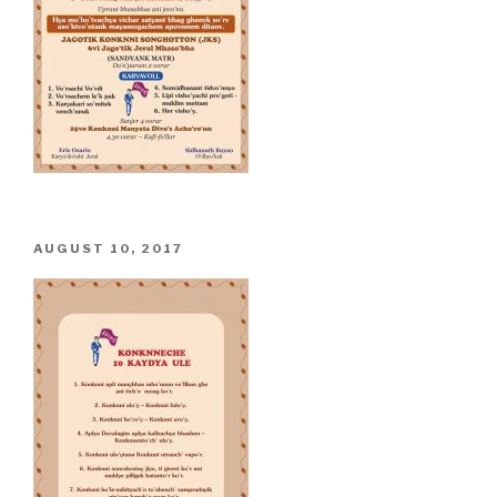
POSTED
AUGUST 10, 2017
ON