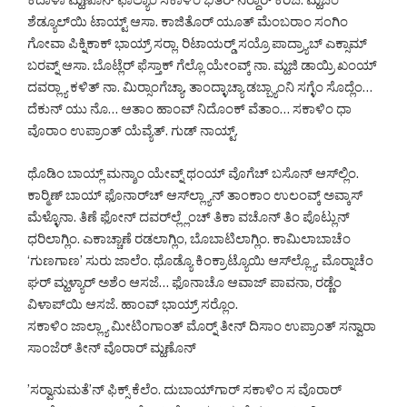
ಕೆದಾಳಾ ಮ್ಹಣೊನ್ ಫಾಲ್ಯಾಂ ಸಕಾಳಿಂ ಭಿತರ್ ನಿರ್‍ದಾರ್ ಕರಿಜೆ. ಮ್ಹಜೆಂ
ಶೆಡ್ಯೂಲ್‌ಯಿ ಟಾಯ್ಟ್ ಆಸಾ. ಕಾಜಿತೊರ್ ಯೂತ್ ಮೆಂಬರಾಂ ಸಂಗಿಂ
ಗೋವಾ ಪಿಕ್ನಿಕಾಕ್ ಭಾಯ್ರ್ ಸರ್‍ಲಾ. ರಿಟಾಯರ್‍ಡ್ ಸಯ್ರೊ ಪಾದ್ರ್ಯಾಬ್ ಎಕ್ಸಾಮ್
ಬರವ್ನ್ ಆಸಾ. ಬೊಟ್ಲೆರ್ ಫೆಸ್ತಾಕ್ ಗೆಲ್ಲೊ ಯೇಂವ್ಕ್ ನಾ. ಮ್ಹಜಿ ಡಾಯ್ರಿ ಖಂಯ್
ದವರ್‍ಲ್ಯಾ ಕಳಿತ್ ನಾ. ಮಿರ್‍ಸಾಂಗೆಚ್ಯಾ, ತಾಂದ್ಳಾಚ್ಯಾ ಡಬ್ಬ್ಯಾಂನಿ ಸಗ್ಳೆಂ ಸೊದ್ಲೆಂ…
ದೆಕುನ್ ಯು ನೊ… ಆತಾಂ ಹಾಂವ್ ನಿದೊಂಕ್ ವೆತಾಂ… ಸಕಾಳಿಂ ಧಾ
ವೊರಾಂ ಉಪ್ರಾಂತ್ ಯೆವ್ಯೆತ್. ಗುಡ್ ನಾಯ್ಟ್.
ಥೊಡಿಂ ಬಾಯ್ಲ್ ಮನ್ಶಾಂ ಯೇವ್ನ್ ಥಂಯ್ ವೊಗೆಚ್ ಬಸೊನ್ ಆಸ್‌ಲ್ಲಿಂ.
ಕಾರ್‍ಮಿಣ್ ಬಾಯ್ ಫೊನಾರ್‌ಚ್ ಆಸ್‌ಲ್ಲ್ಯಾನ್ ತಾಂಕಾಂ ಉಲಂವ್ಕ್ ಅವ್ಕಾಸ್
ಮೆಳ್ಳೊನಾ. ತಿಣೆ ಫೋನ್ ದವರ್‌ಲ್ಲ್ಲೆಂಚ್ ತಿಕಾ ವಚೊನ್ ತಿಂ ಪೊಟ್ಲುನ್
ಧರಿಲಾಗ್ಲಿಂ. ಎಕಾಚ್ಚಾಣೆ ರಡಲಾಗ್ಲಿಂ, ಬೊಬಾಟಿಲಾಗ್ಲಿಂ. ಕಾಮಿಲಾಬಾಚೆಂ
‘ಗುಣಗಾಣ’ ಸುರು ಜಾಲೆಂ. ಥೊಡ್ಯೊ ಕಿಂಕ್ರಾಟ್ಯೊಯಿ ಆಸ್‌ಲ್ಲ್ಯೊ. ಮೊರ್‍ನಾಚೆಂ
ಘರ್ ಮ್ಹಳ್ಯಾರ್ ಅಶೆಂ ಆಸಜೆ… ಫೊನಾಚೊ ಆವಾಜ್ ಪಾವನಾ, ರಡ್ಣೆಂ
ವಿಳಾಪ್‌ಯಿ ಆಸಜೆ. ಹಾಂವ್ ಭಾಯ್ರ್ ಸರ್‍ಲೊಂ.
ಸಕಾಳಿಂ ಜಾಲ್ಲ್ಯಾ ಮೀಟಿಂಗಾಂತ್ ಮೊರ್‍ನ್ ತೀನ್ ದಿಸಾಂ ಉಪ್ರಾಂತ್ ಸನ್ವಾರಾ
ಸಾಂಜೆರ್ ತೀನ್ ವೊರಾರ್ ಮ್ಹಣೊನ್
’ಸರ್‍ವಾನುಮತೆ’ನ್ ಫಿಕ್ಸ್ ಕೆಲೆಂ. ದುಬಾಯ್‌ಗಾರ್ ಸಕಾಳಿಂ ಸ ವೊರಾರ್