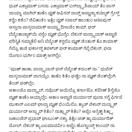
ಧುವ್ ಎಕ್ಸಾಮಾಕ್ ಬಸನಾ. ಎಕ್ಸಾಮಾಕ್ ಬಸ್‌ಲ್ಲ್ಯಾ ಶಿವಾಯ್ ತೆಂ ಪಾಸ್
ಜಾಯ್ನಾ. ಮಾಗಿರ್ ತಾಣೆಂ ವ್ಹಡ್ ಆಫಿಸರ್ ಜಾವ್ನ್ ಆಪ್ಣಾಚ್ಯಾ ಕುಟ್ಮಾಕ್ ಗ್ರೇಸ್ತ್
ಕರ್‍ಚೆಂ ಕಶೆಂ? ಜಿವಿತಾಚೆಂ ಇತ್ಲೆಂ ವ್ಹಡ್ ಸವಾಲ್ ಹಾಂತುಂ ಆಟಾಪುನ್
ಆಸ್ತಾನಾ ಪಾಸ್ಕಲಾಮಾಕ್ ಆಯ್ಚ್ಯಾ ದಿಸಾಚೆಂ ಕಾಮ್, ಘರ್
ಬೆಜ್ಮೆಂತಾಚ್ಯಾಕ್‌ಯಿ ವರ್‍ತೆಂ ಮ್ಹಣ್ ಭೊಗ್ಲೆಂ. ದೆಕುನ್ ಪಾದ್ರ್ಯಾಬಾಕ್ ಆಪ್ಣಾಚಿ
ಪರಿಸ್ಥಿತಿ ಸಮ್ಜಾತೆಲಿ ಆನಿ ಬೆಜ್ಮೆಂತ್ ಕರ್‍ತಲೊ ಮ್ಹಣ್ ಚಿಂತುನ್ ತೊ ಕಾಮಾಕ್
ಗೆಲ್ಲೊ. ತಾಚಿ ಘರ್ಕಾರ್‍ನ್ ತವಳ್‌ಚ್ ಘರ್ ಕಾಮಾಕ್ ಗೆಲ್ಲಿ ದೆಕುನ್, ಘರಾ
ದೊಗಾಂ ಭುರ್ಗಿಂ ಮಾತ್ರ್ ಆಸ್‌ಲ್ಲಿಂ.
“ಪೂಣ್ ಡಾಡಾ, ಪಾದ್ರ್ಯಾಬಾನ್ ಘರ್ ಬೆಜ್ಮೆಂತ್ ಕರುಂಕ್ ನಾ.” ಧುವೆನ್
ಪಾಸ್ಕಲಾಮಾಕ್ ಜಾಗಯ್ಲೆಂ. ತಾಣೆಂ ಕಿತೆಂ ಘಡ್ಚೆಂ ನಾ ಮ್ಹಣ್ ಚಿಂತ್‌ಲ್ಲೆಂಗಿ
ತೆಂಚ್ ಘಡ್‌ಲ್ಲೆಂ.
ಆತಾಂಚೊ ಪಾದ್ರ್ಯಾಬ್, ನವೊಚ್ ಆಯಿಲ್ಲೊ. ತರ್ನಾಟೊ, ಕಟೀಣ್ ಶಿಸ್ತೆಚೊ
ಮ್ಹಣ್ ತಾಣೆಂ ಆಯ್ಕಾಲ್ಲೆಂ. ಆತಾಂ ಆಪ್ಣಾಚಿ ಮರ್ಯಾದ್ ಪೂರಾ ಸಗ್ಳೆ ಫಿರ್ಗಜೆ
ಮುಕಾರ್ ಎಲಮ್ ಘಾಲ್ತಾ ಮ್ಹಣ್ ಭಿಂಯೆಲೊ. ತ್ಯಾಚ್ ವೆಳಾರ್ ದುಬ್ಳ್ಯಾಕ್
ಮರ್ಯಾದ್ ಆಸ್ಲ್ಯಾರ್ ಕಿತೆಂ? ನಾತ್ಲ್ಯಾರ್ ಕಿತೆಂ? ಆಪ್ಲೆಂ ಆಸ್ತಿತ್ವ್ ಕಿತ್ಲ್ಯಾ
ಜಣಾಂಚೆರ್ ಪ್ರಭಾವ್ ಘಾಲುಂಕ್ ಸಕ್ತಾ, ತಿತ್ಲೆಂ ಚಡ್ ತ್ಯಾ ಮರ್ಯಾದಿಕ್
ಮೋಲ್. ದೆಕುನ್ ತ್ಯಾ ಎಲಮಾವರ್ವಿಂ ಆಪ್ಣೆಂ ಹೊಗ್ಡಾಂವ್ಕ್ ಕಾಂಯ್ ನಾ