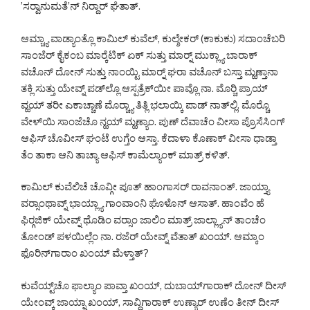
’ಸರ್‍ವಾನುಮತೆ’ನ್ ನಿರ್‍ದಾರ್ ಘೆತಾತ್.
ಆಮ್ಚ್ಯಾ ವಾಡ್ಯಾಂತ್ಲೊ ಕಾಮಿಲ್ ಕುವೆಲ್, ಕುಲ್ಶೇಕರ್ (ಕಾಕುಕು) ಸದಾಂಚೆಬರಿ
ಸಾಂಜೆರ್ ಕೈಕಂಬ ಮಾರ್‍ಕೆಟಿಕ್ ಏಕ್ ಸುತ್ತು ಮಾರ್‍ನ್ ಮುಕ್ಲ್ಯಾ ಬಾರಾಕ್
ವಚೊನ್ ದೋನ್ ಸುತ್ತು ನಾಂಯ್ಟಿ ಮಾರ್‍ನ್ ಘರಾ ವಚೊನ್ ಬಸ್ತಾ ಮ್ಹಣ್ತಾನಾ
ತಕ್ಲಿ ಸುತ್ತು ಯೇವ್ನ್ ಪಡ್‌ಲ್ಲೊ ಆಸ್ಪತ್ರೆಕ್‌ಯೀ ಪಾವ್ಲೊ ನಾ. ಮೊರ್‍ಚಿ ಪ್ರಾಯ್
ವ್ಹಯ್ ತರೀ ಎಕಾಚ್ಚಾಣೆ ಮೊರ್‍ಚ್ಯಾ ತಿತ್ಲಿ ಭಲಾಯ್ಕಿ ಪಾಡ್ ನಾತ್‌ಲ್ಲಿ. ಮೊರ್‍ಚೊ
ವೇಳ್‌ಯಿ ಸಾಂಜೆಚೊ ನ್ಹಯ್ ಮ್ಹಣ್ಯಾಂ. ಪುಣ್ ದೆವಾಚೆಂ ವೀಸಾ ಪ್ರೊಸೆಸಿಂಗ್
ಆಫಿಸ್ ಚೊವೀಸ್ ಘಂಟೆ ಉಗ್ತೆಂ ಆಸ್ತಾ. ಕೆದಾಳಾ ಕೊಣಾಕ್ ವೀಸಾ ಧಾಡ್ತಾ
ತೆಂ ತಾಕಾ ಆನಿ ತಾಚ್ಯಾ ಆಫಿಸ್ ಕಾಮೆಲ್ಯಾಂಕ್ ಮಾತ್ರ್ ಕಳಿತ್.
ಕಾಮಿಲ್ ಕುವೆಲಿಚೆ ಚೊವ್ಗೀ ಪೂತ್ ಹಾಂಗಾಸರ್ ರಾವನಾಂತ್. ಜಾಯ್ತ್ಯಾ
ವರ್‍ಸಾಂಥಾವ್ನ್ ಭಾಯ್ಲ್ಯಾ ಗಾಂವಾಂನಿ ಘೊಳೊನ್ ಆಸಾತ್. ಹಾಂವೆಂ ಹೆ
ಫಿರ್‍ಗಜಿಕ್ ಯೇವ್ನ್ ಥೊಡಿಂ ವರ್‍ಸಾಂ ಜಾಲಿಂ ಮಾತ್ರ್ ಜಾಲ್ಲ್ಯಾನ್ ತಾಂಚೆಂ
ತೋಂಡ್ ಪಳಯಿಲ್ಲೆಂ ನಾ. ರಜೆರ್ ಯೇವ್ನ್ ವೆತಾತ್ ಖಂಯ್. ಆಮ್ಕಾಂ
ಫೊರಿನ್‌ಗಾರಾಂ ಖಂಯ್ ಮೆಳ್ತಾತ್?
ಕುವೆಯ್ಟ್‌ಚೊ ಫಾಲ್ಯಾಂ ಪಾವ್ತಾ ಖಂಯ್, ದುಬಾಯ್‌ಗಾರಾಕ್ ದೋನ್ ದೀಸ್
ಯೇಂವ್ಕ್ ಜಾಯ್ನಾ ಖಂಯ್, ಸಾವ್ದಿಗಾರಾಕ್ ಉಣ್ಯಾರ್ ಉಣೆಂ ತೀನ್ ದೀಸ್