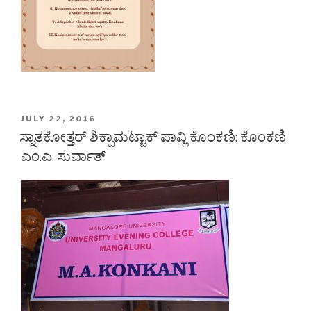
POSTED
JULY 22, 2016
ON
ಸ್ನಾತಕೋತ್ತರ್ ಶಿಕ್ಪಾಮಟ್ಟಾಕ್ ಪಾವ್ಲಿ ಕೊಂಕಣಿ: ಕೊಂಕಣಿ
ಎಂ.ಎ. ಸುರ್ವಾತ್