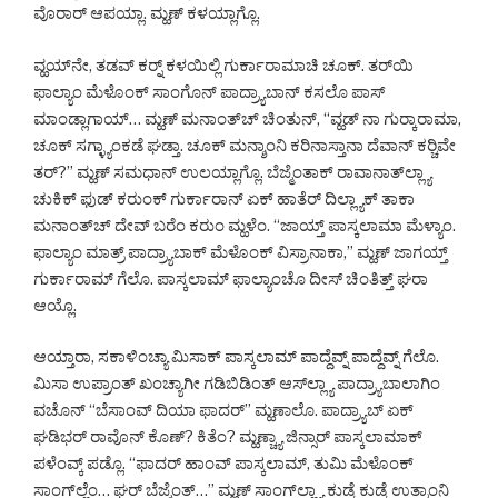
ವೊರಾರ್ ಆಪಯ್ಲಾ. ಮ್ಹಣ್ ಕಳಯ್ಲಾಗ್ಲೊ.
ವ್ಹಯ್‌ನೇ, ತಡವ್ ಕರ್‍ನ್ ಕಳಯಿಲ್ಲಿ ಗುರ್ಕಾರಾಮಾಚಿ ಚೂಕ್. ತರ್‌ಯಿ
ಫಾಲ್ಯಾಂ ಮೆಳೊಂಕ್ ಸಾಂಗೊನ್ ಪಾದ್ರ್ಯಾಬಾನ್ ಕಸಲೊ ಪಾಸ್
ಮಾಂಡ್ಲಾಗಾಯ್… ಮ್ಹಣ್ ಮನಾಂತ್‌ಚ್ ಚಿಂತುನ್, “ವ್ಹಡ್ ನಾ ಗುರ್‍ಕಾರಾಮಾ,
ಚೂಕ್ ಸಗ್ಳ್ಯಾಂಕಡೆ ಘಡ್ತಾ. ಚೂಕ್ ಮನ್ಶಾಂನಿ ಕರಿನಾಸ್ತಾನಾ ದೆವಾನ್ ಕರ್‍ಚಿವೇ
ತರ್?” ಮ್ಹಣ್ ಸಮಧಾನ್ ಉಲಯ್ಲಾಗ್ಲೊ. ಬೆಜ್ಮೆಂತಾಕ್ ರಾವಾನಾತ್‌ಲ್ಲ್ಯಾ
ಚುಕಿಕ್ ಫುಡ್ ಕರುಂಕ್ ಗುರ್ಕಾರಾನ್ ಏಕ್ ಹಾತೆರ್ ದಿಲ್ಲ್ಯಾಕ್ ತಾಕಾ
ಮನಾಂತ್‌ಚ್ ದೇವ್ ಬರೆಂ ಕರುಂ ಮ್ಹಳೆಂ. “ಜಾಯ್ತ್ ಪಾಸ್ಕಲಾಮಾ ಮೆಳ್ಯಾಂ.
ಫಾಲ್ಯಾಂ ಮಾತ್ರ್ ಪಾದ್ರ್ಯಾಬಾಕ್ ಮೆಳೊಂಕ್ ವಿಸ್ರಾನಾಕಾ,” ಮ್ಹಣ್ ಜಾಗಯ್ತ್
ಗುರ್ಕಾರಾಮ್ ಗೆಲೊ. ಪಾಸ್ಕಲಾಮ್ ಫಾಲ್ಯಾಂಚೊ ದೀಸ್ ಚಿಂತಿತ್ತ್ ಘರಾ
ಆಯ್ಲೊ.
ಆಯ್ತಾರಾ, ಸಕಾಳಿಂಚ್ಯಾ ಮಿಸಾಕ್ ಪಾಸ್ಕಲಾಮ್ ಪಾದ್ದೆವ್ನ್ ಪಾದ್ದೆವ್ನ್ ಗೆಲೊ.
ಮಿಸಾ ಉಪ್ರಾಂತ್ ಖಂಚ್ಯಾಗೀ ಗಡಿಬಿಡಿಂತ್ ಆಸ್‌ಲ್ಲ್ಯಾ ಪಾದ್ರ್ಯಾಬಾಲಾಗಿಂ
ವಚೊನ್ “ಬೆಸಾಂವ್ ದಿಯಾ ಫಾದರ್” ಮ್ಹಣಾಲೊ. ಪಾದ್ರ್ಯಾಬ್ ಏಕ್
ಘಡಿಭರ್ ರಾವೊನ್ ಕೊಣ್? ಕಿತೆಂ? ಮ್ಹಣ್ಚ್ಯಾ ಜಿನ್ಸಾರ್ ಪಾಸ್ಕಲಾಮಾಕ್
ಪಳೆಂವ್ಕ್ ಪಡ್ಲೊ. “ಫಾದರ್ ಹಾಂವ್ ಪಾಸ್ಕಲಾಮ್, ತುಮಿ ಮೆಳೊಂಕ್
ಸಾಂಗ್‌ಲ್ಲೆಂ… ಘರ್ ಬೆಜ್ಮೆಂತ್…” ಮ್ಹಣ್ ಸಾಂಗ್‌ಲ್ಲ್ಯಾ ಕುಡ್ಕೆ ಕುಡ್ಕೆ ಉತ್ರಾಂನಿ