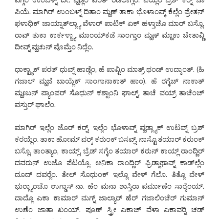
ಪಿಯೆ. ಮಾಗಿರ್ ಉಂಬಳ್ನ್ ದಿತಾಂ ಮ್ಹಣ್ ತಾಕಾ ಭೊಳಾಂವ್ಕ್ ಕೆಲ್ಲೆಂ ಪ್ರೇತನ್
ಫಳಾಧಿಕ್ ಜಾಯ್ನಾತ್‌ಲ್ಲ್ಯಾ ವೆಳಾರ್ ಪಾಟಿಕ್ ಏಕ್ ಹಳ್ತಾಚೊ ಮಾರ್ ಬಸ್ಲೊ.
ರಾವ್ ತುಕಾ ಕಾರ್ಕಳ್ಚ್ಯಾ ಮಾಂಯ್‌ಕಡೆ ಸಾಂಗ್ತಾಂ ಮ್ಹಣ್ ಮ್ಹಾಕಾ ಚೇತಾವ್ಣಿ
ದೀವ್ನ್ ವ್ಹಚುನ್ ವೊಮ್ತೆಂ ನಿದ್ಲೆಂ.
ಧಾಕ್ಟ್ಯಾಕ್ ಪರತ್ ಧುವ್ನ್ ಹಾಡ್ಲೆಂ, ಹೆ ಪಾವ್ಟಿಂ ಮಾತ್ರ್ ಥಂಡ್ ಉದ್ಕಾಂತ್. (ಹಿ
ಗಜಾಲ್ ಮ್ಹಜೆ ಬಾಯ್ಲೆಕ್ ಸಾಂಗಾನಾಕಾತ್ ಹಾಂ). ಹೆ ರಗ್ಳೆಚ್ ನಾಕಾತ್
ಮ್ಹಣುನ್ ಪ್ಯಾಂಪರ್ ಸೊಧುನ್ ಕಶ್ಟಾಂನಿ ಘಾಲ್ನ್, ತಾಚೆ ವಯ್ರ್ ತಾಚೆಂಚ್
ವಸ್ತುರ್ ಘಾಲೆಂ.
ಮಾಗಿರ್ ಇಲ್ಲೆಂ ಜೊರ್ ಕರ್‍ನ್, ಇಲ್ಲೆಂ ಭೊಳಾವ್ನ್ ವ್ಹಡ್ಲ್ಯಾಕ್ ಉಟವ್ನ್ ಬ್ರಶ್
ಕರಯ್ಲೆಂ. ತಾಕಾ ಹೋಮ್ ವರ್‍ಕ್ ಕರುಂಕ್ ಬಸವ್ನ್, ನಾಸ್ಟೊ ತಯಾರ್ ಕರುಂಕ್
ಬಸ್ಲೊ. ತಾಂತ್ಯಾಂ, ಕಾಯ್ಲ್, ಬ್ರೆಡ್ ಸಗ್ಳೆಂ ತಯಾರ್ ಕರುನ್ ಕಾಯ್ಲ್ ರಾಂದ್ಣಿರ್
ದವರುನ್ ಉಜೊ ಪೆಟಯ್ಲೊ. ಆನಿಕಾ ರಾಂದ್ಣಿರ್ ಫ್ರಿಡ್ಜಾಥಾವ್ನ್ ಕಾಡ್‌ಲ್ಲೆಂ
ದೂದ್ ದವರ್‍ಲೆಂ. ತೇಲ್ ಸೊಧುಂಕ್ ಇಲ್ಲೊ ವೇಳ್ ಗೆಲೊ. ತಿತ್ಲೊ ವೇಳ್
ಭುರ್‍ಗ್ಯಾಂಚೊ ಉಗ್ಡಾಸ್ ನಾ. ಹೆಂ ಮನಾ ಶಾಸ್ತಿರಾ ಪರ್ಮಾಣೆಂ ಸಾರ್‍ಕೆಂಯ್.
ದಾದ್ಲೊ ಎಕಾ ಕಾಮಾರ್ ಮಗ್ನ್ ಜಾಲ್ಯಾರ್ ಹೆರ್ ಗಜಾಲಿಂಚೆರ್ ಗುಮಾನ್
ಉಣೆಂ ಜಾತಾ ಖಂಯ್. ಪೂಣ್ ಸ್ತ್ರೀ ಎಕಾಚ್ ವೆಳಾ ಎಕಾವರ್‍ನಿ ಚಡ್