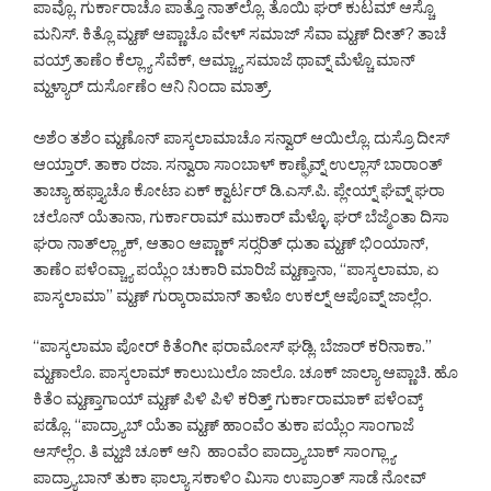
ಪಾವ್ಲೊ. ಗುರ್ಕಾರಾಚೊ ಪಾತ್ತೊ ನಾತ್‌ಲ್ಲೊ. ತೊಯಿ ಘರ್ ಕುಟಮ್ ಆಸ್ಚೊ
ಮನಿಸ್. ಕಿತ್ಲೊ ಮ್ಹಣ್ ಆಪ್ಣಾಚೊ ವೇಳ್ ಸಮಾಜ್ ಸೆವಾ ಮ್ಹಣ್ ದೀತ್? ತಾಚೆ
ವಯ್ರ್ ತಾಣೆಂ ಕೆಲ್ಲ್ಯಾ ಸೆವೆಕ್, ಆಮ್ಚ್ಯಾ ಸಮಾಜೆ ಥಾವ್ನ್ ಮೆಳ್ಚೊ ಮಾನ್
ಮ್ಹಳ್ಯಾರ್ ದುರ್ಸೊಣೆಂ ಆನಿ ನಿಂದಾ ಮಾತ್ರ್.
ಅಶೆಂ ತಶೆಂ ಮ್ಹಣೊನ್ ಪಾಸ್ಕಲಾಮಾಚೊ ಸನ್ವಾರ್ ಆಯಿಲ್ಲೊ. ದುಸ್ರೊ ದೀಸ್
ಆಯ್ತಾರ್. ತಾಕಾ ರಜಾ. ಸನ್ವಾರಾ ಸಾಂಬಾಳ್ ಕಾಣ್ಘೆವ್ನ್ ಉಲ್ಲಾಸ್ ಬಾರಾಂತ್
ತಾಚ್ಯಾ ಹಫ್ತ್ಯಾಚೊ ಕೋಟಾ ಏಕ್ ಕ್ವಾರ್ಟರ್ ಡಿ.ಎಸ್.ಪಿ. ಪ್ಲೇಯ್ನ್ ಘೆವ್ನ್ ಘರಾ
ಚಲೊನ್ ಯೆತಾನಾ, ಗುರ್ಕಾರಾಮ್ ಮುಕಾರ್ ಮೆಳ್ಳೊ. ಘರ್ ಬೆಜ್ಮೆಂತಾ ದಿಸಾ
ಘರಾ ನಾತ್‌ಲ್ಲ್ಯಾಕ್, ಆತಾಂ ಆಪ್ಣಾಕ್ ಸರ್‍ಸರಿತ್ ಧುತಾ ಮ್ಹಣ್ ಭಿಂಯಾನ್,
ತಾಣೆಂ ಪಳೆಂವ್ಚ್ಯಾ ಪಯ್ಲೆಂ ಚುಕಾರಿ ಮಾರಿಜೆ ಮ್ಹಣ್ತಾನಾ, “ಪಾಸ್ಕಲಾಮಾ, ಏ
ಪಾಸ್ಕಲಾಮಾ” ಮ್ಹಣ್ ಗುರ್‍ಕಾರಾಮಾನ್ ತಾಳೊ ಉಕಲ್ನ್ ಆಪೊವ್ನ್ ಜಾಲ್ಲೆಂ.
“ಪಾಸ್ಕಲಾಮಾ ಪೋರ್ ಕಿತೆಂಗೀ ಫರಾಮೋಸ್ ಘಡ್ಲಿ. ಬೆಜಾರ್ ಕರಿನಾಕಾ.”
ಮ್ಹಣಾಲೊ. ಪಾಸ್ಕಲಾಮ್ ಕಾಲುಬುಲೊ ಜಾಲೊ. ಚೂಕ್ ಜಾಲ್ಯಾ ಆಪ್ಣಾಚಿ. ಹೊ
ಕಿತೆಂ ಮ್ಹಣ್ತಾಗಾಯ್ ಮ್ಹಣ್ ಪಿಳಿ ಪಿಳಿ ಕರಿತ್ತ್ ಗುರ್ಕಾರಾಮಾಕ್ ಪಳೆಂವ್ಕ್
ಪಡ್ಲೊ. “ಪಾದ್ರ್ಯಾಬ್ ಯೆತಾ ಮ್ಹಣ್ ಹಾಂವೆಂ ತುಕಾ ಪಯ್ಲೆಂ ಸಾಂಗಾಜೆ
ಆಸ್‌ಲ್ಲೆಂ. ತಿ ಮ್ಹಜಿ ಚೂಕ್ ಆನಿ ಹಾಂವೆಂ ಪಾದ್ರ್ಯಾಬಾಕ್ ಸಾಂಗ್ಲ್ಯಾ.
ಪಾದ್ರ್ಯಾಬಾನ್ ತುಕಾ ಫಾಲ್ಯಾ ಸಕಾಳಿಂ ಮಿಸಾ ಉಪ್ರಾಂತ್ ಸಾಡೆ ನೋವ್